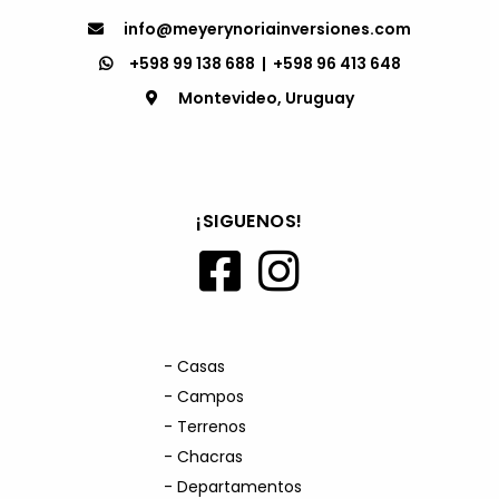
info@meyerynoriainversiones.com
+598 99 138 688
|
+598 96 413 648
Montevideo, Uruguay
¡SIGUENOS!
- Casas
- Campos
- Terrenos
- Chacras
- Departamentos